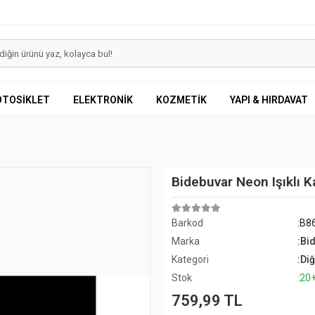
OTOSİKLET
ELEKTRONİK
KOZMETİK
YAPI & HIRDAVAT
Bidebuvar Neon Işıklı
Barkod
:B8
Marka
:Bi
Kategori
:Di
Stok
:20
759,99 TL