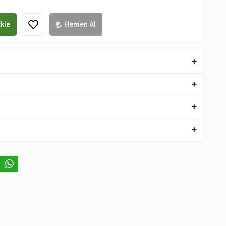
kle
Hemen Al