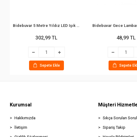
Bidebuvar 5 Metre Yıldız LED Işık - Gün Işığı Rengi - Fişli
302,99 TL
48,99 TL
Sepete Ekle
Sepete Ek
Kurumsal
Müşteri Hizmetle
Hakkımızda
Sıkça Sorulan Sorul
İletişim
Sipariş Takip
Gizlilik Sözleşmesi
Havale Bildirimleri