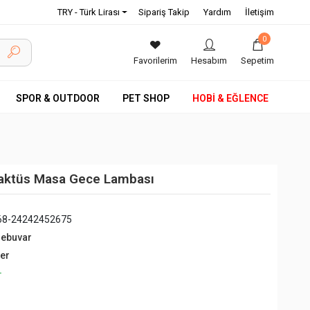
TRY - Türk Lirası
Sipariş Takip
Yardım
İletişim
0
Favorilerim
Hesabım
Sepetim
SPOR & OUTDOOR
PET SHOP
HOBİ & EĞLENCE
 Kaktüs Masa Gece Lambası
68-24242452675
debuvar
ğer
+