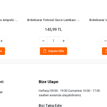
Bidebuvar Gece Lambası Ampulü - Renkli - 7W - E14 Duy
Bidebuvar Fotosel Gece Lambası - Sensörlü - Oval Tasarım - 0.1W
145,99 TL
le
Sepete Ekle
ri
Bize Ulaşın
Haftaiçi 09:00 - 19:00 Cumartesi 10:00 - 17:00
ar
saatleri arasında ulaşabilirsiniz.
Bizi Takip Edin