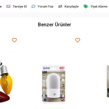
le
Tavsiye Et
Yorum Yaz
Karşılaştır
Fiyat Alarmı
Benzer Ürünler