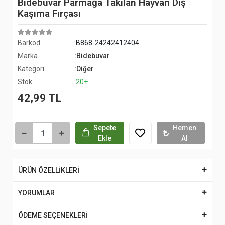
Bidebuvar Parmağa Takılan Hayvan Diş
Kaşıma Fırçası
Barkod
:B868-24242412404
Marka
:Bidebuvar
Kategori
:Diğer
Stok
:20+
42,99 TL
Sepete
Hemen
Ekle
Al
ÜRÜN ÖZELLİKLERİ
YORUMLAR
ÖDEME SEÇENEKLERİ