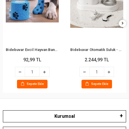
Bidebuvar Evcil Hayvan Bandajı - Pati Desenli - Esnek - Suya Dayanıklı - 7x4 cm
Bidebuvar Otomatik Suluk - Mama Kabı Hazneli - Evcil Hayvan Su Pınarı
92,99 TL
2.244,99 TL
Sepete Ekle
Sepete Ekle
Kurumsal