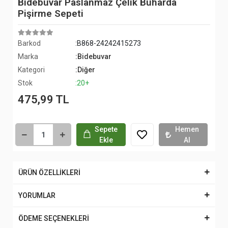
Bidebuvar Paslanmaz Çelik Buharda
Pişirme Sepeti
Barkod
:B868-24242415273
Marka
:Bidebuvar
Kategori
:Diğer
Stok
:20+
475,99 TL
Sepete
Hemen
Ekle
Al
ÜRÜN ÖZELLİKLERİ
YORUMLAR
ÖDEME SEÇENEKLERİ