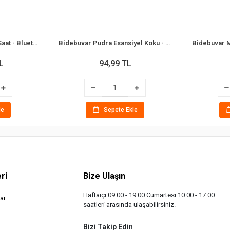
Bidebuvar Dijital Çalar Saat - Bluetooth Özellikli Mini Hoparlör - USB Şarjlı - Işıklı
Bidebuvar Pudra Esansiyel Koku - 10 ml - Esans Yağ
L
94,99 TL
le
Sepete Ekle
ri
Bize Ulaşın
Haftaiçi 09:00 - 19:00 Cumartesi 10:00 - 17:00
ar
saatleri arasında ulaşabilirsiniz.
Bizi Takip Edin