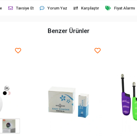
le
Tavsiye Et
Yorum Yaz
Karşılaştır
Fiyat Alarmı
Benzer Ürünler