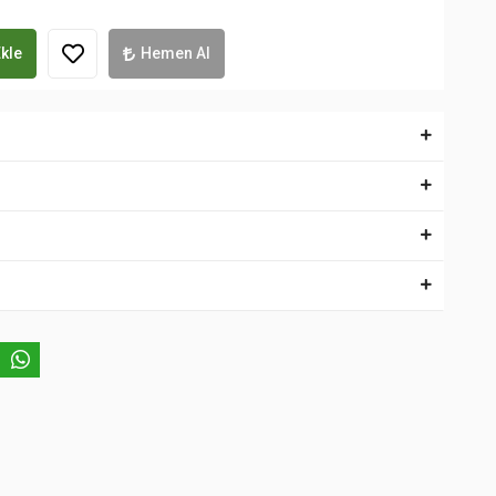
kle
Hemen Al