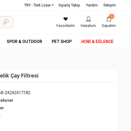
TRY - Türk Lirası
Sipariş Takip
Yardım
İletişim
0
Favorilerim
Hesabım
Sepetim
SPOR & OUTDOOR
PET SHOP
HOBİ & EĞLENCE
ik Çay Filtresi
68-24242417182
debuvar
ğer
+