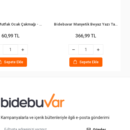
Bidebuvar Mutfak Ocak Çakmağı - Teleskopik Başlık - Renkli
Bidebuvar Manyetik Beyaz Yazı Tahtası - Çift Taraflı - 29x29 cm - Renkli Çerçeve
60,99 TL
366,99 TL
Sepete Ekle
Sepete Ekle
Kampanyalarla ve içerik bültenleriyle ilgili e-posta gönderimi
Gönder