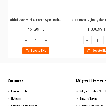
Bidebuvar Mini El Fanı - Ayarlanabilir Hız - Dijital Gösterge - 5W - Karışık Renk
461,99 TL
1.036,99 T
Sepete Ekle
Sepete Ek
Kurumsal
Müşteri Hizmetle
Hakkımızda
Sıkça Sorulan Sorul
İletişim
Sipariş Takip
Gizlilik Sözleşmesi
Havale Bildirimleri