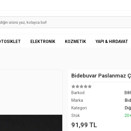
OTOSİKLET
ELEKTRONİK
KOZMETİK
YAPI & HIRDAVAT
Bidebuvar Paslanmaz Çel
Barkod
:B8
Marka
:Bi
Kategori
:Di
Stok
:20
91,99 TL