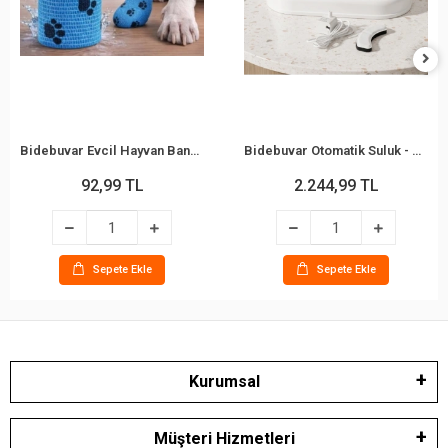
Bidebuvar Evcil Hayvan Bandajı - Pati Desenli - Esnek - Suya Dayanıklı - 7x4 cm
Bidebuvar Otomatik Suluk - Mama Kabı Hazneli - Evcil Hayvan Su Pınarı
92,99 TL
2.244,99 TL
Sepete Ekle
Sepete Ekle
Kurumsal
Müşteri Hizmetleri