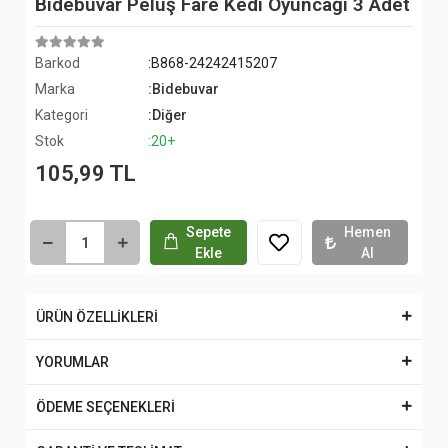
Bidebuvar Peluş Fare Kedi Oyuncağı 3 Adet
Barkod
:B868-24242415207
Marka
:Bidebuvar
Kategori
:Diğer
Stok
:20+
105,99 TL
Sepete
Hemen
Ekle
Al
ÜRÜN ÖZELLİKLERİ
YORUMLAR
ÖDEME SEÇENEKLERİ