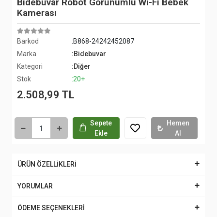
Bidebuvar Robot Görünümlü Wi-Fi Bebek
Kamerası
Barkod
:B868-24242452087
Marka
:Bidebuvar
Kategori
:Diğer
Stok
:20+
2.508,99 TL
Sepete
Hemen
Ekle
Al
ÜRÜN ÖZELLİKLERİ
YORUMLAR
ÖDEME SEÇENEKLERİ