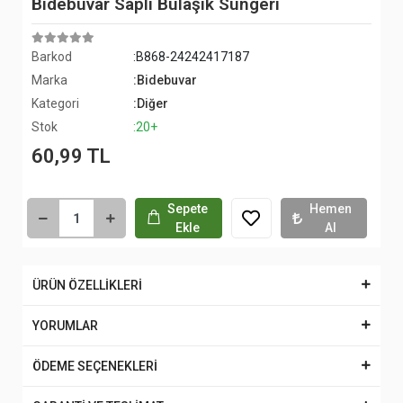
Bidebuvar Saplı Bulaşık Süngeri
Barkod
:B868-24242417187
Marka
:Bidebuvar
Kategori
:Diğer
Stok
:20+
60,99 TL
Sepete
Hemen
Ekle
Al
ÜRÜN ÖZELLİKLERİ
YORUMLAR
ÖDEME SEÇENEKLERİ