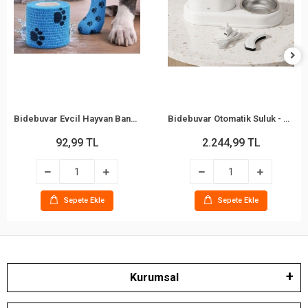
Bidebuvar Evcil Hayvan Bandajı - Pati Desenli - Esnek - Suya Dayanıklı - 7x4 cm
Bidebuvar Otomatik Suluk - Mama Kabı Hazneli - Evcil Hayvan Su Pınarı
92,99 TL
2.244,99 TL
Sepete Ekle
Sepete Ekle
Kurumsal