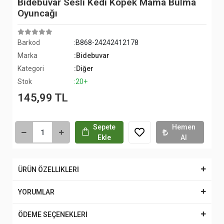
Bidebuvar Sesli Kedi Köpek Mama Bulma
Oyuncağı
Barkod
:B868-24242412178
Marka
:Bidebuvar
Kategori
:Diğer
Stok
:20+
145,99 TL
Sepete
Hemen
Ekle
Al
ÜRÜN ÖZELLİKLERİ
YORUMLAR
ÖDEME SEÇENEKLERİ