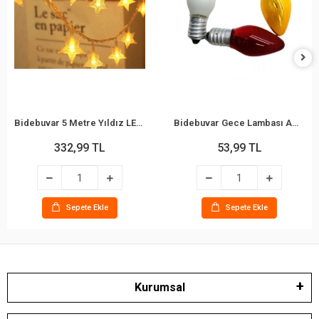
Bidebuvar 5 Metre Yıldız LED Işık - Gün Işığı Rengi - Fişli
Bidebuvar Gece Lambası Ampulü - Renkli - 7W - E14 Duy
332,99 TL
53,99 TL
Sepete Ekle
Sepete Ekle
Kurumsal