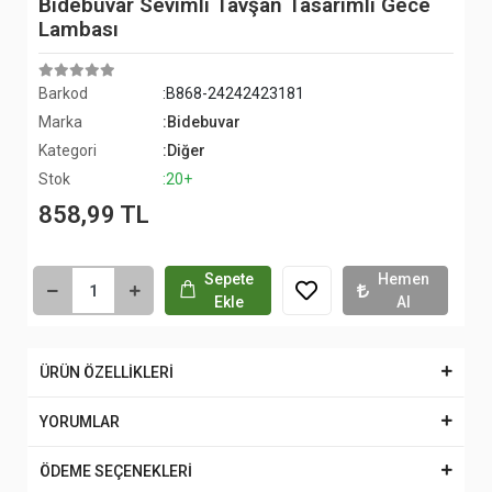
Bidebuvar Sevimli Tavşan Tasarımlı Gece
Lambası
Barkod
:B868-24242423181
Marka
:Bidebuvar
Kategori
:Diğer
Stok
:20+
858,99 TL
Sepete
Hemen
Ekle
Al
ÜRÜN ÖZELLİKLERİ
YORUMLAR
ÖDEME SEÇENEKLERİ