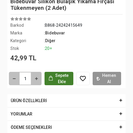
Bidebuvar Silikon Bulaşık Yıkama Fırçası
Tükenmeyen (2 Adet)
Barkod
:B868-24242415649
Marka
:Bidebuvar
Kategori
:Diğer
Stok
:20+
42,99 TL
Sepete
Hemen
Ekle
Al
ÜRÜN ÖZELLİKLERİ
YORUMLAR
ÖDEME SEÇENEKLERİ