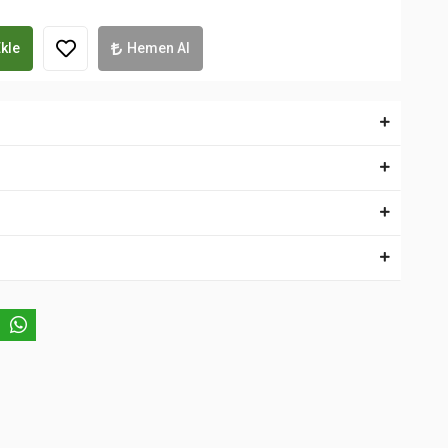
kle
Hemen Al