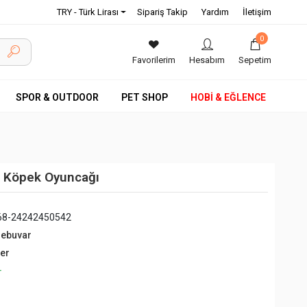
TRY - Türk Lirası
Sipariş Takip
Yardım
İletişim
0
Favorilerim
Hesabım
Sepetim
SPOR & OUTDOOR
PET SHOP
HOBİ & EĞLENCE
bi Köpek Oyuncağı
68-24242450542
debuvar
ğer
+