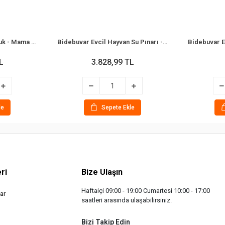
Bidebuvar Otomatik Suluk - Mama Kabı Hazneli - Evcil Hayvan Su Pınarı
Bidebuvar Evcil Hayvan Su Pınarı - Paslanmaz Çelik - 2.2 Litre Kapasite
L
3.828,99 TL
le
Sepete Ekle
ri
Bize Ulaşın
Haftaiçi 09:00 - 19:00 Cumartesi 10:00 - 17:00
ar
saatleri arasında ulaşabilirsiniz.
Bizi Takip Edin