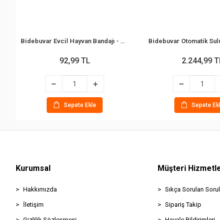
Bidebuvar Evcil Hayvan Bandajı - Pati Desenli - Esnek - Suya Dayanıklı - 7x4 cm
92,99 TL
2.244,99 T
Sepete Ekle
Sepete Ek
Kurumsal
Müşteri Hizmetle
Hakkımızda
Sıkça Sorulan Sorul
İletişim
Sipariş Takip
Gizlilik Sözleşmesi
Havale Bildirimleri