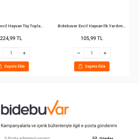
Bidebuvar Evcil Hayvan Tüy Toplama Tarağı - Metal Uçlu - Paslanmaz Çelik
Bidebuvar Evcil Hayvan İlk Yardım Bandajı - Kendinden Yapışkanlı (5 cm x 4.5 m)
224,99 TL
105,99 TL
Sepete Ekle
Sepete Ekle
Kampanyalarla ve içerik bültenleriyle ilgili e-posta gönderimi
Gönder