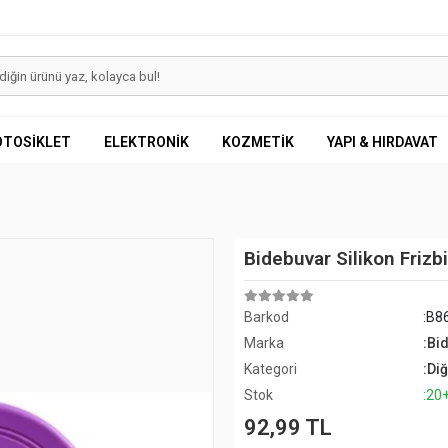
OTOSİKLET
ELEKTRONİK
KOZMETİK
YAPI & HIRDAVAT
Bidebuvar Silikon Friz
Barkod
:B8
Marka
:Bi
Kategori
:Di
Stok
:20
92,99 TL