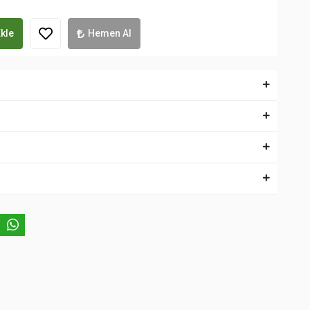
kle
Hemen Al