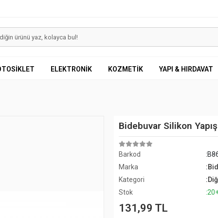
OTOSİKLET
ELEKTRONİK
KOZMETİK
YAPI & HIRDAVAT
Bidebuvar Silikon Yap
Barkod
:B8
Marka
:Bi
Kategori
:Di
Stok
:20
131,99 TL