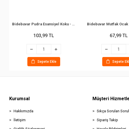
Bidebuvar Pudra Esansiyel Koku - 10 ml - Esans Yağ
103,99 TL
67,99 TL
Sepete Ekle
Sepete Ek
Kurumsal
Müşteri Hizmetle
Hakkımızda
Sıkça Sorulan Sorul
İletişim
Sipariş Takip
Gizlilik Sözleşmesi
Havale Bildirimleri