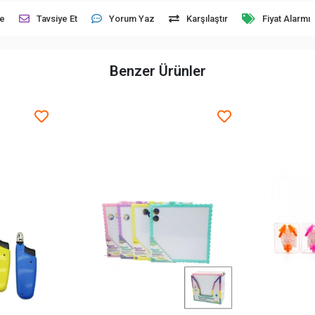
le
Tavsiye Et
Yorum Yaz
Karşılaştır
Fiyat Alarmı
Benzer Ürünler