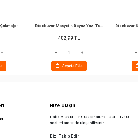
Bidebuvar Mutfak Ocak Çakmağı - Teleskopik Başlık - Renkli
Bidebuvar Manyetik Beyaz Yazı Tahtası - Çift Taraflı - 29x29 cm - Renkli Çerçeve
402,99 TL
le
Sepete Ekle
ri
Bize Ulaşın
Haftaiçi 09:00 - 19:00 Cumartesi 10:00 - 17:00
ar
saatleri arasında ulaşabilirsiniz.
Bizi Takip Edin