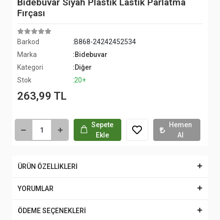
Bidebuvar Siyah Plastik Lastik Parlatma
Fırçası
Barkod
:B868-24242452534
Marka
:Bidebuvar
Kategori
:Diğer
Stok
:20+
263,99 TL
Sepete
Hemen
Ekle
Al
ÜRÜN ÖZELLİKLERİ
YORUMLAR
ÖDEME SEÇENEKLERİ