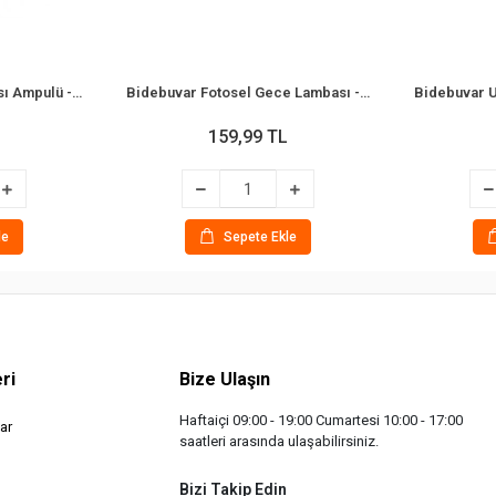
Bidebuvar Gece Lambası Ampulü - Renkli - 7W - E14 Duy
Bidebuvar Fotosel Gece Lambası - Sensörlü - Oval Tasarım - 0.1W
159,99 TL
le
Sepete Ekle
ri
Bize Ulaşın
Haftaiçi 09:00 - 19:00 Cumartesi 10:00 - 17:00
ar
saatleri arasında ulaşabilirsiniz.
Bizi Takip Edin