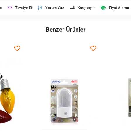
le
Tavsiye Et
Yorum Yaz
Karşılaştır
Fiyat Alarmı
Benzer Ürünler