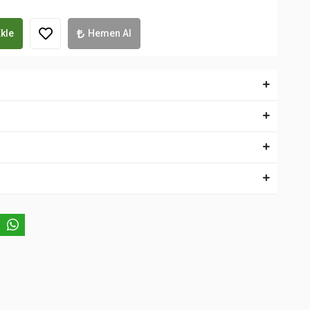
kle
Hemen Al