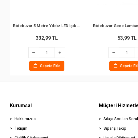
Bidebuvar 5 Metre Yıldız LED Işık - Gün Işığı Rengi - Fişli
332,99 TL
53,99 TL
Sepete Ekle
Sepete Ek
Kurumsal
Müşteri Hizmetle
Hakkımızda
Sıkça Sorulan Sorul
İletişim
Sipariş Takip
Gizlilik Sözleşmesi
Havale Bildirimleri