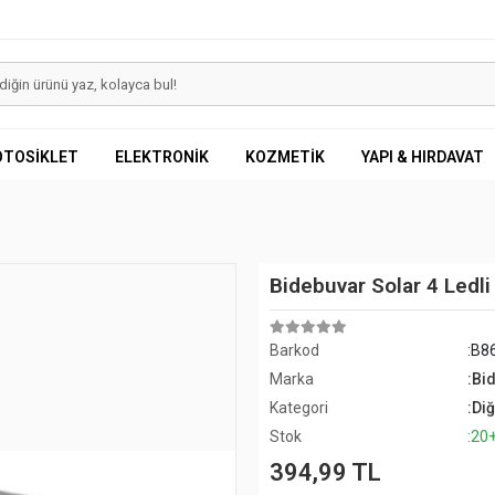
OTOSİKLET
ELEKTRONİK
KOZMETİK
YAPI & HIRDAVAT
Bidebuvar Solar 4 Ledli
Barkod
:B8
Marka
:Bi
Kategori
:Di
Stok
:20
394,99 TL