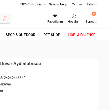
TRY - Türk Lirası
Sipariş Takip
Yardım
İletişim
0
Favorilerim
Hesabım
Sepetim
SPOR & OUTDOOR
PET SHOP
HOBİ & EĞLENCE
 Duvar Aydınlatması
68-24242446640
debuvar
ğer
+