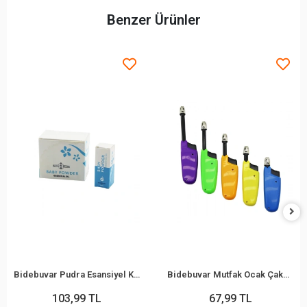
Benzer Ürünler
Bidebuvar Pudra Esansiyel Koku - 10 ml - Esans Yağ
Bidebuvar Mutfak Ocak Çakmağı - Teleskopik Başlık - Renkli
103,99 TL
67,99 TL