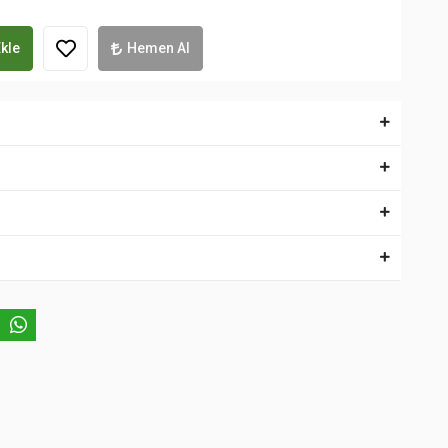
kle
Hemen Al