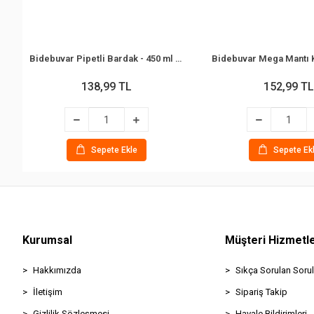
Bidebuvar Pipetli Bardak - 450 ml - Şeffaf Renkli - Plastik
138,99 TL
152,99 TL
Sepete Ekle
Sepete Ek
Kurumsal
Müşteri Hizmetle
Hakkımızda
Sıkça Sorulan Sorul
İletişim
Sipariş Takip
Gizlilik Sözleşmesi
Havale Bildirimleri