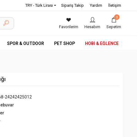
TRY - Türk Lirası
Sipariş Takip
Yardım
İletişim
0
Favorilerim
Hesabım
Sepetim
SPOR & OUTDOOR
PET SHOP
HOBİ & EĞLENCE
ığı
68-24242425012
debuvar
ğer
+