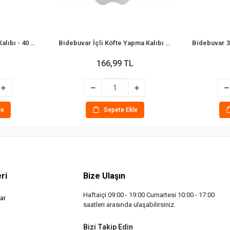
Bidebuvar Mega Mantı Kalıbı - 40 cm - 199 Mantı Kapasiteli - Plastik
Bidebuvar İçli Köfte Yapma Kalıbı - 4'lü - Plastik
166,99 TL
le
Sepete Ekle
ri
Bize Ulaşın
Haftaiçi 09:00 - 19:00 Cumartesi 10:00 - 17:00
ar
saatleri arasında ulaşabilirsiniz.
Bizi Takip Edin