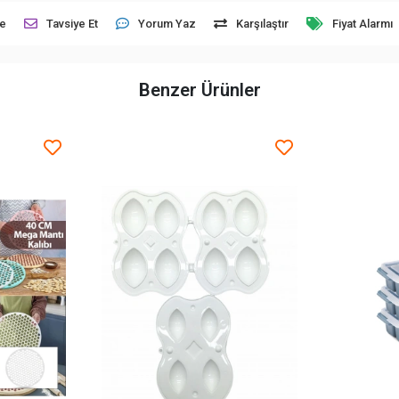
le
Tavsiye Et
Yorum Yaz
Karşılaştır
Fiyat Alarmı
Benzer Ürünler