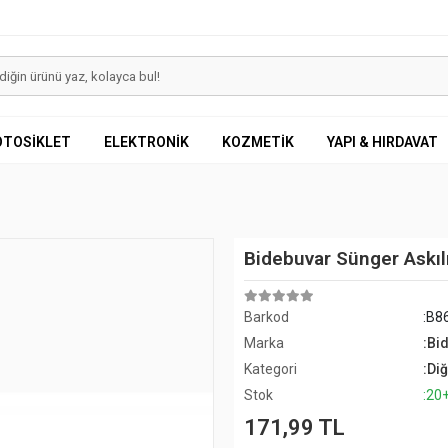
OTOSİKLET
ELEKTRONİK
KOZMETİK
YAPI & HIRDAVAT
Bidebuvar Sünger Askıl
Barkod
:B8
Marka
:Bi
Kategori
:Di
Stok
:20
171,99 TL