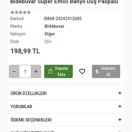
Bidebuvar Süper Emici Banyo Duş Paspası
Barkod
:B868-24242412685
Marka
:Bidebuvar
Kategori
:Diğer
Stok
:20+
198,99 TL
Sepete
Hemen
Ekle
Al
ÜRÜN ÖZELLİKLERİ
YORUMLAR
ÖDEME SEÇENEKLERİ