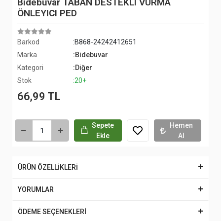
Bidebuvar TABAN DESTEKLI VURMA
ÖNLEYICI PED
Barkod
:B868-24242412651
Marka
:Bidebuvar
Kategori
:Diğer
Stok
:20+
66,99 TL
Sepete
Hemen
Ekle
Al
ÜRÜN ÖZELLİKLERİ
YORUMLAR
ÖDEME SEÇENEKLERİ