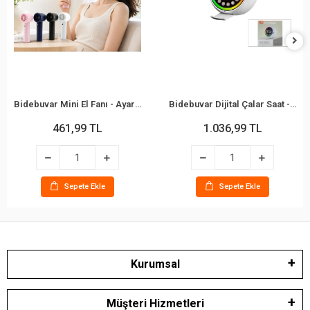
Bidebuvar Mini El Fanı - Ayarlanabilir Hız - Dijital Gösterge - 5W - Karışık Renk
Bidebuvar Dijital Çalar Saat - Bluetooth Özellikli Mini Hoparlör - USB Şarjlı - Işıklı
461,99 TL
1.036,99 TL
Sepete Ekle
Sepete Ekle
Kurumsal
Müşteri Hizmetleri