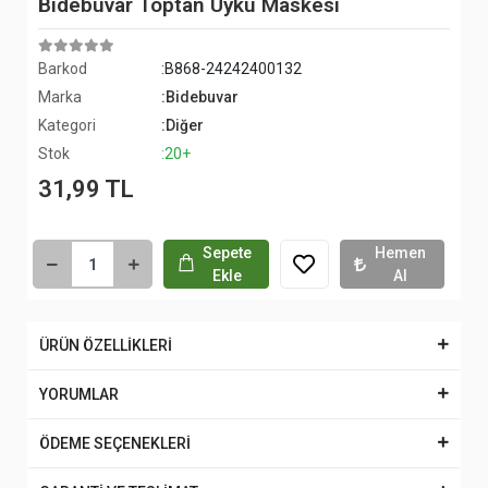
Bidebuvar Toptan Uyku Maskesi
Barkod
:B868-24242400132
Marka
:Bidebuvar
Kategori
:Diğer
Stok
:20+
31,99 TL
Sepete
Hemen
Ekle
Al
ÜRÜN ÖZELLİKLERİ
YORUMLAR
ÖDEME SEÇENEKLERİ