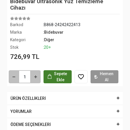
Bidebuvar Ultrasonik Yüz Temizleme
Cihazı
Barkod
:B868-24242422413
Marka
:Bidebuvar
Kategori
:Diğer
Stok
:20+
726,99 TL
Sepete
Hemen
Ekle
Al
ÜRÜN ÖZELLİKLERİ
YORUMLAR
ÖDEME SEÇENEKLERİ