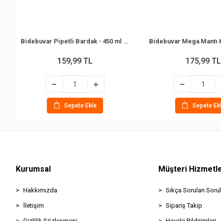
Bidebuvar Pipetli Bardak - 450 ml - Şeffaf Renkli - Plastik
159,99 TL
175,99 TL
Sepete Ekle
Sepete Ek
Kurumsal
Müşteri Hizmetle
Hakkımızda
Sıkça Sorulan Sorul
İletişim
Sipariş Takip
Gizlilik Sözleşmesi
Havale Bildirimleri