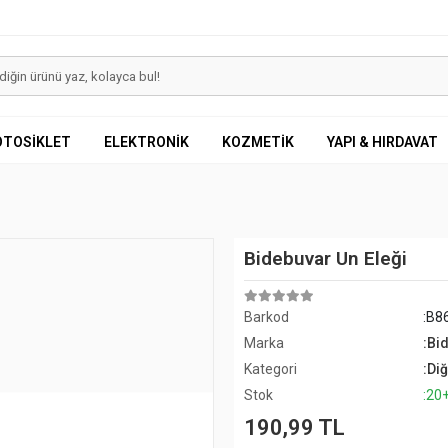
OTOSİKLET
ELEKTRONİK
KOZMETİK
YAPI & HIRDAVAT
Bidebuvar Un Eleği
Barkod
:B8
Marka
:Bi
Kategori
:Di
Stok
:20
190,99 TL