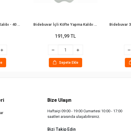
Bidebuvar Mega Mantı Kalıbı - 40 cm - 199 Mantı Kapasiteli - Plastik
Bidebuvar İçli Köfte Yapma Kalıbı - 4'lü - Plastik
191,99 TL
le
Sepete Ekle
ri
Bize Ulaşın
Haftaiçi 09:00 - 19:00 Cumartesi 10:00 - 17:00
ar
saatleri arasında ulaşabilirsiniz.
Bizi Takip Edin