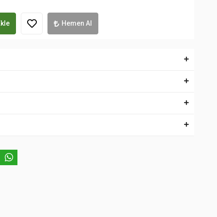
kle
Hemen Al