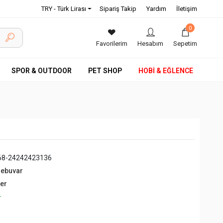
TRY - Türk Lirası
Sipariş Takip
Yardım
İletişim
0
Favorilerim
Hesabım
Sepetim
SPOR & OUTDOOR
PET SHOP
HOBİ & EĞLENCE
68-24242423136
debuvar
ğer
+