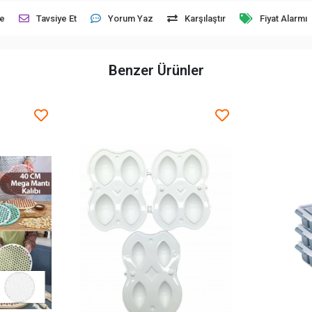
le
Tavsiye Et
Yorum Yaz
Karşılaştır
Fiyat Alarmı
Benzer Ürünler