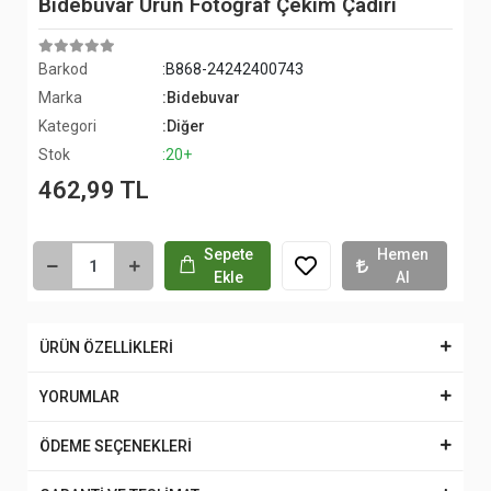
Bidebuvar Ürün Fotoğraf Çekim Çadırı
Barkod
:B868-24242400743
Marka
:Bidebuvar
Kategori
:Diğer
Stok
:20+
462,99 TL
Sepete
Hemen
Ekle
Al
ÜRÜN ÖZELLİKLERİ
YORUMLAR
ÖDEME SEÇENEKLERİ