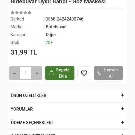
Bidebuvar Uyku Bandı - Göz Maskesi
Barkod
:B868-24242400746
Marka
:Bidebuvar
Kategori
:Diğer
Stok
:20+
31,99 TL
Sepete
Hemen
Ekle
Al
ÜRÜN ÖZELLİKLERİ
YORUMLAR
ÖDEME SEÇENEKLERİ