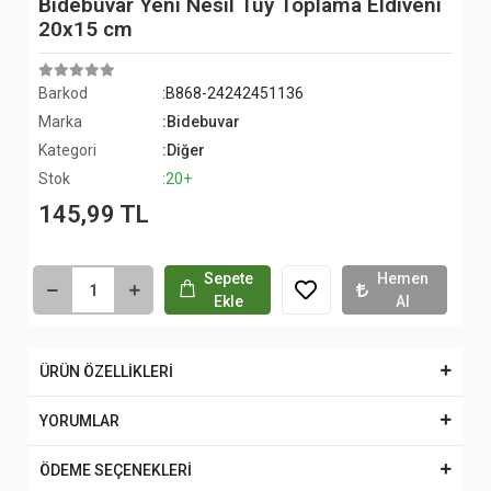
Bidebuvar Yeni Nesil Tüy Toplama Eldiveni
20x15 cm
Barkod
:B868-24242451136
Marka
:Bidebuvar
Kategori
:Diğer
Stok
:20+
145,99 TL
Sepete
Hemen
Ekle
Al
ÜRÜN ÖZELLİKLERİ
YORUMLAR
ÖDEME SEÇENEKLERİ