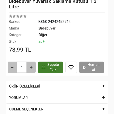
Bidebuvar Yuvarlak Saklama Kutusu 1.2
Litre
Barkod
:B868-24242452742
Marka
:Bidebuvar
Kategori
:Diğer
Stok
:20+
78,99 TL
Sepete
Hemen
Ekle
Al
ÜRÜN ÖZELLİKLERİ
YORUMLAR
ÖDEME SEÇENEKLERİ