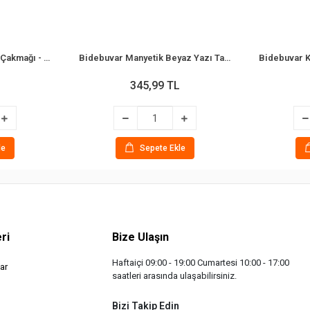
Bidebuvar Mutfak Ocak Çakmağı - Teleskopik Başlık - Renkli
Bidebuvar Manyetik Beyaz Yazı Tahtası - Çift Taraflı - 29x29 cm - Renkli Çerçeve
345,99 TL
le
Sepete Ekle
ri
Bize Ulaşın
Haftaiçi 09:00 - 19:00 Cumartesi 10:00 - 17:00
ar
saatleri arasında ulaşabilirsiniz.
Bizi Takip Edin