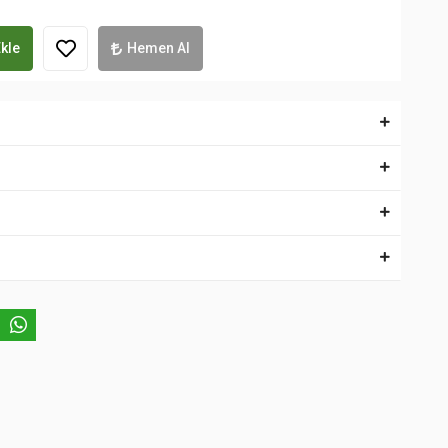
kle
Hemen Al