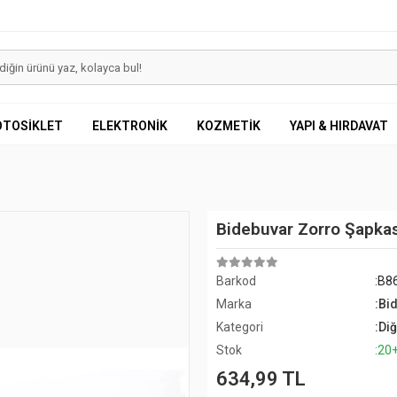
OTOSİKLET
ELEKTRONİK
KOZMETİK
YAPI & HIRDAVAT
Bidebuvar Zorro Şapkas
Barkod
:B8
Marka
:Bi
Kategori
:Di
Stok
:20
634,99 TL