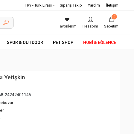
TRY - Türk Lirası
Sipariş Takip
Yardım
İletişim
0
Favorilerim
Hesabım
Sepetim
SPOR & OUTDOOR
PET SHOP
HOBİ & EĞLENCE
ı Yetişkin
68-24242401145
debuvar
ğer
+