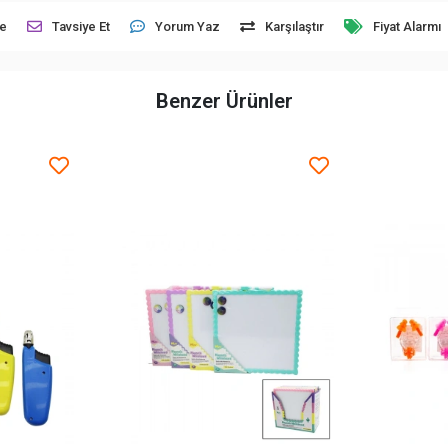
le
Tavsiye Et
Yorum Yaz
Karşılaştır
Fiyat Alarmı
Benzer Ürünler