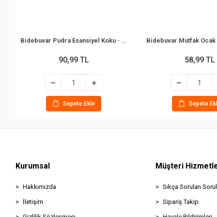
Bidebuvar Pudra Esansiyel Koku - 10 ml - Esans Yağ
90,99 TL
58,99 TL
Sepete Ekle
Sepete Ek
Kurumsal
Müşteri Hizmetle
Hakkımızda
Sıkça Sorulan Sorul
İletişim
Sipariş Takip
Gizlilik Sözleşmesi
Havale Bildirimleri